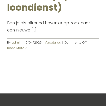
loondienst)
Ben je als allround hovenier op zoek naar
een nieuwe [...]
on
By
admin
|
10/04/2025
|
Vacatures
|
Comments Off
Vacature
Read More
allround
hovenier
(zzp
of
loondienst)