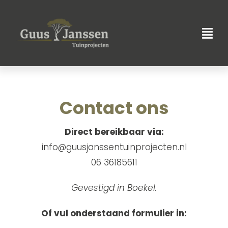
Skip
to
content
Contact ons
Direct bereikbaar via:
info@guusjanssentuinprojecten.nl
06 36185611
Gevestigd in Boekel.
Of vul onderstaand formulier in: